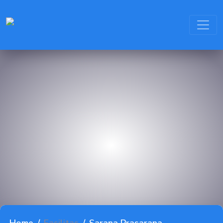
PROFIL
KOMPETENSI KEAHLIAN
KEGIATAN
FASILITAS
BLOG
KONTAK